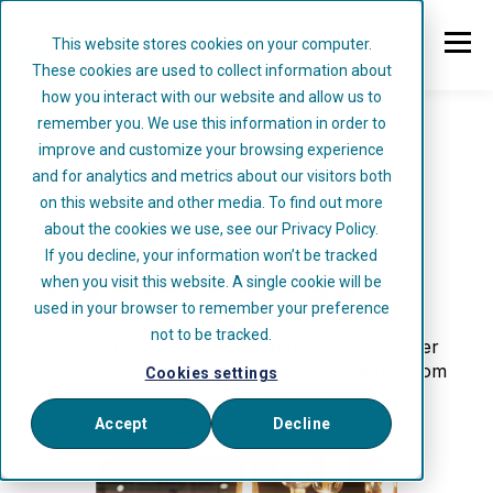
This website stores cookies on your computer.
These cookies are used to collect information about
how you interact with our website and allow us to
remember you. We use this information in order to
improve and customize your browsing experience
and for analytics and metrics about our visitors both
on this website and other media. To find out more
about the cookies we use, see our
Privacy Policy.
If you decline, your information won’t be tracked
Mystore blogg
when you visit this website. A single cookie will be
used in your browser to remember your preference
not to be tracked.
For deg som vil lykkes med handel. Her finner
du innsikt, trender og praktiske råd fra folk som
Cookies settings
virkelig kan butikk.
Accept
Decline