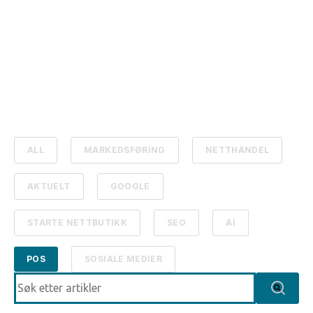
ALL
MARKEDSFØRING
NETTHANDEL
AKTUELT
GOOGLE
STARTE NETTBUTIKK
SEO
AI
POS
SOSIALE MEDIER
Dette er et søkefelt med en tilhørende funksjon for autom