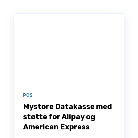
Det finnes ingen forslag fordi søkefeltet er 
POS
Mystore Datakasse med
støtte for Alipay og
American Express