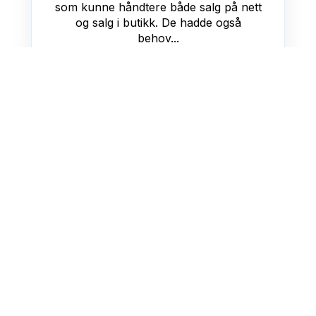
som kunne håndtere både salg på nett
og salg i butikk. De hadde også
behov...
LENA UTNES NÄS
FEB 16, 2018
Få med deg de siste innsiktene
fra Mystore
Vær blant de første som får nyttige tips og
inspirasjon om netthandel, butikkdrift og
markedsføring, direkte fra oss i Mystore. Vi