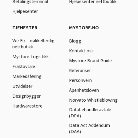
Betalingsterminal
Hjelpesenter nettbutikk
Hjelpesenter
TJENESTER
MYSTORE.NO
We Fix - nøkkelferdig
Blogg
nettbutikk
Kontakt oss
Mystore Logistikk
Mystore Brand Guide
Fraktavtale
Referanser
Markedsføring
Personvern
Utvidelser
Åpenhetsloven
Designbygger
Norvato Whistleblowing
Hardwarestore
Databehandleravtale
(DPA)
Data Act Addendum
(DAA)