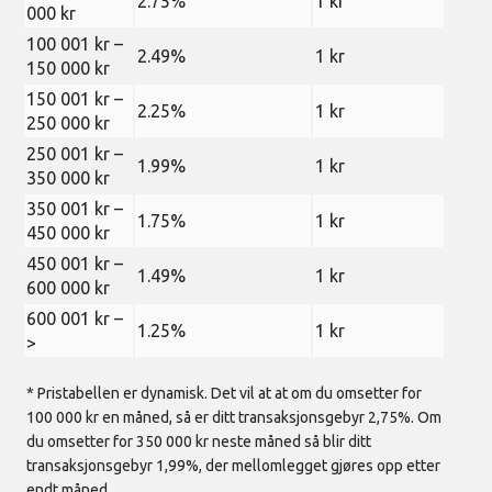
2.75%
1 kr
000 kr
100 001 kr –
2.49%
1 kr
150 000 kr
150 001 kr –
2.25%
1 kr
250 000 kr
250 001 kr –
1.99%
1 kr
350 000 kr
350 001 kr –
1.75%
1 kr
450 000 kr
450 001 kr –
1.49%
1 kr
600 000 kr
600 001 kr –
1.25%
1 kr
>
* Pristabellen er dynamisk. Det vil at at om du omsetter for
100 000 kr en måned, så er ditt transaksjonsgebyr 2,75%. Om
du omsetter for 350 000 kr neste måned så blir ditt
transaksjonsgebyr 1,99%, der mellomlegget gjøres opp etter
endt måned.