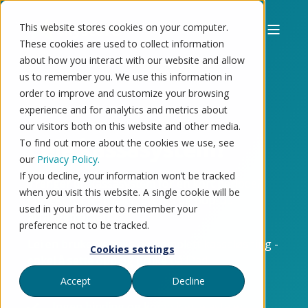
This website stores cookies on your computer.
These cookies are used to collect information
about how you interact with our website and allow
us to remember you. We use this information in
order to improve and customize your browsing
experience and for analytics and metrics about
our visitors both on this website and other media.
Leie kassasystem?
To find out more about the cookies we use, see
our
Privacy Policy.
If you decline, your information won’t be tracked
Trenger du kassasystem for en kort periode?
when you visit this website. A single cookie will be
Perfekt for festivaler, events og pop-up
used in your browser to remember your
arrangementer!
preference not to be tracked.
Lei en brukervennlig og komplett kassaløsning -
Cookies settings
enkel å sette opp og bruke på iPad.
Accept
Decline
Ingen binding og kompliserte avtaler