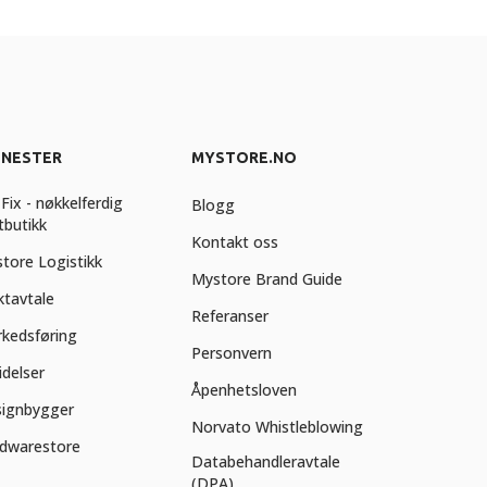
ENESTER
MYSTORE.NO
Fix - nøkkelferdig
Blogg
tbutikk
Kontakt oss
tore Logistikk
Mystore Brand Guide
ktavtale
Referanser
kedsføring
Personvern
idelser
Åpenhetsloven
ignbygger
Norvato Whistleblowing
dwarestore
Databehandleravtale
(DPA)