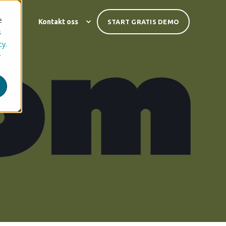
e
nser
Kontakt oss
START GRATIS DEMO
s
cy.
r