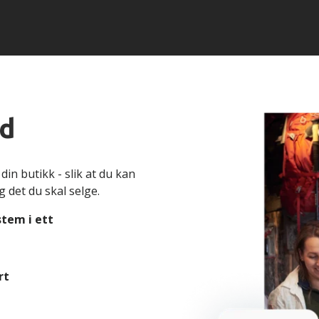
ed
 din butikk - slik at du kan
 det du skal selge.
tem i ett
rt