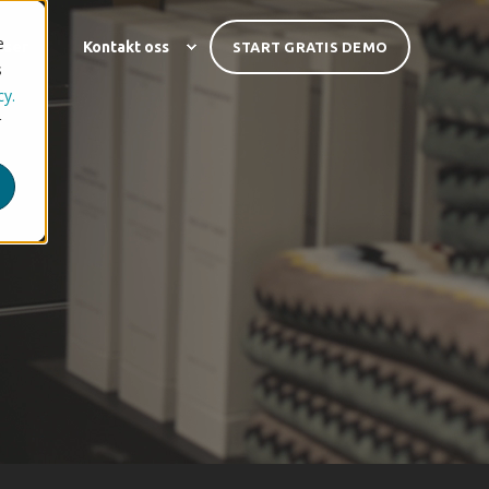
e
nser
Kontakt oss
START GRATIS DEMO
s
cy.
r