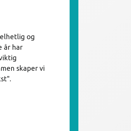
log
re er verdifull.
r positive for vår
trategi. Vi
drer og utvikler
 med etterspørsel