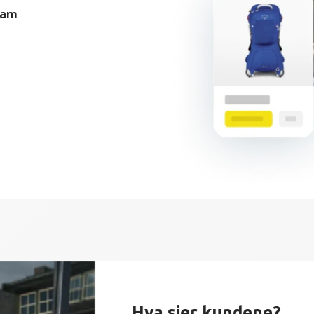
eam
Hva sier kundene?