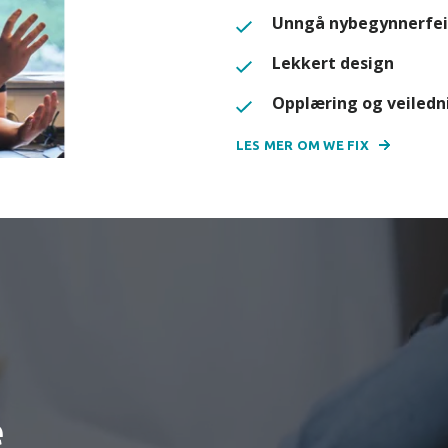
Unngå nybegynnerfei
Lekkert design
Opplæring og veiledn
LES MER OM WE FIX
e