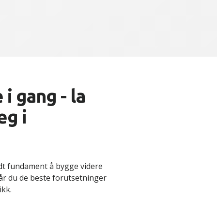
i gang - la
eg i
odt fundament å bygge videre
år du de beste forutsetninger
ikk.