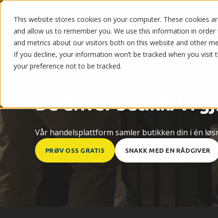
This website stores cookies on your computer. These cookies are
Nettbutikk og POS
and allow us to remember you. We use this information in order
and metrics about our visitors both on this website and other m
If you decline, your information won’t be tracked when you visit 
your preference not to be tracked.
Du driver butikk. Vi g
Vår handelsplattform samler butikken din i én løsni
PRØV OSS GRATIS
SNAKK MED EN RÅDGIVER