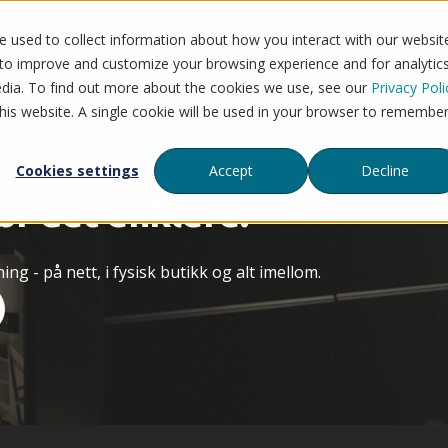
 used to collect information about how you interact with our websit
Flytt til Mystore
Tjenester
Priser
Refera
 to improve and customize your browsing experience and for analytic
edia. To find out more about the cookies we use, see our
Privacy Poli
this website. A single cookie will be used in your browser to remembe
Cookies settings
Accept
Decline
jør det enklere.
ng - på nett, i fysisk butikk og alt imellom.