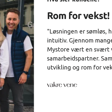
Verdifull dia
"Dialogen med Mysto
Vi får innspill som e
utvikling og videre s
opplever at de forbe
nye løsninger i takt
og marked".