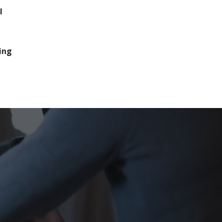
l
ing