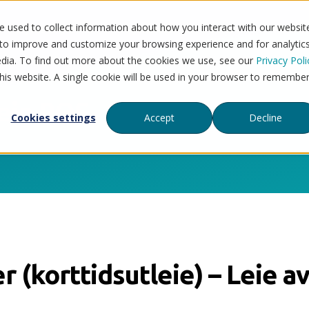
 used to collect information about how you interact with our websit
Flytt til Mystore
Tjenester
Priser
Refera
 to improve and customize your browsing experience and for analytic
edia. To find out more about the cookies we use, see our
Privacy Poli
this website. A single cookie will be used in your browser to remembe
leie POS
Cookies settings
Accept
Decline
 (korttidsutleie) – Leie a