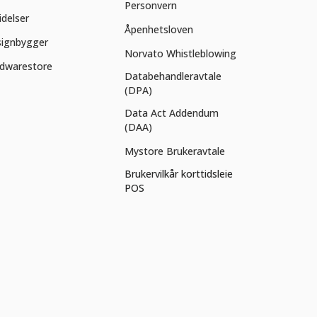
Personvern
idelser
Åpenhetsloven
ignbygger
Norvato Whistleblowing
dwarestore
Databehandleravtale
(DPA)
Data Act Addendum
(DAA)
Mystore Brukeravtale
Brukervilkår korttidsleie
POS