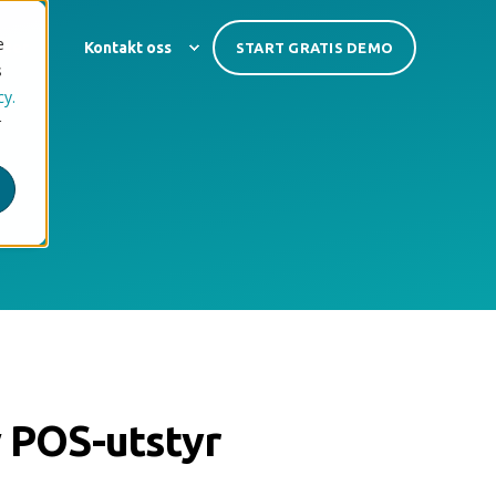
e
nser
Kontakt oss
START GRATIS DEMO
s
cy.
r
v POS-utstyr