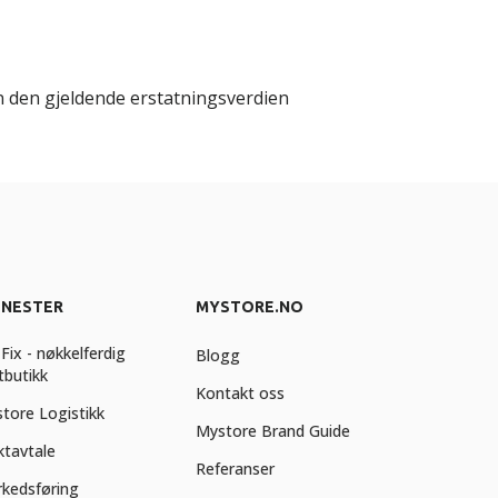
n den gjeldende erstatningsverdien
ENESTER
MYSTORE.NO
Fix - nøkkelferdig
Blogg
tbutikk
Kontakt oss
tore Logistikk
Mystore Brand Guide
ktavtale
Referanser
kedsføring