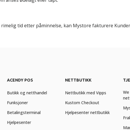
om anses ødelagt eller tapt.
 rimelig tid etter påminnelse, kan Mystore fakturere Kunde
ACENDY POS
NETTBUTIKK
TJ
We 
Butikk og netthandel
Nettbutikk med Vipps
net
Funksjoner
Kustom Checkout
Mys
Betalingsterminal
Hjelpesenter nettbutikk
Fra
Hjelpesenter
Mar