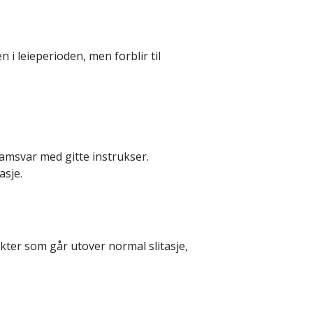
 i leieperioden, men forblir til
samsvar med gitte instrukser.
asje.
ekter som går utover normal slitasje,