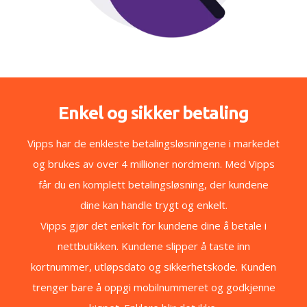
Enkel og sikker betaling
Vipps har de enkleste betalingsløsningene i markedet
og brukes av over 4 millioner nordmenn. Med Vipps
får du en komplett betalingsløsning, der kundene
dine kan handle trygt og enkelt.
Vipps gjør det enkelt for kundene dine å betale i
nettbutikken. Kundene slipper å taste inn
kortnummer, utløpsdato og sikkerhetskode. Kunden
trenger bare å oppgi mobilnummeret og godkjenne