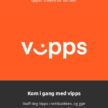
kjøpet. Enklere blir det ikke.
Kom i gang med vipps
Skaff deg Vipps i nettbutikken, og gjør