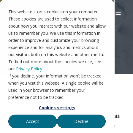
This website stores cookies on your computer.
These cookies are used to collect information
about how you interact with our website and allow
VIPPS
us to remember you. We use this information in
order to improve and customize your browsing
Vipps i din nettbutikk og datakasse
experience and for analytics and metrics about
our visitors both on this website and other media.
To find out more about the cookies we use, see
our
Privacy Policy.
If you decline, your information won’t be tracked
when you visit this website. A single cookie will be
Vipps i din nettbutikk og
used in your browser to remember your
datakasse
preference not to be tracked.
Cookies settings
Vi tilbyr Vipps som betalingsløsning både i nettbutikk
Accept
Decline
og i datakasse. Vipps som betalingsmetode kan