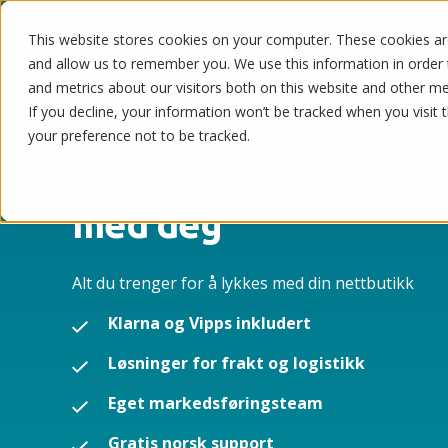
This website stores cookies on your computer. These cookies are
Nettbutikk og POS
and allow us to remember you. We use this information in order
and metrics about our visitors both on this website and other m
If you decline, your information won’t be tracked when you visit 
your preference not to be tracked.
Nettbutikkløsningen 
med deg
Alt du trenger for å lykkes med din nettbutikk
Klarna og Vipps inkludert
Løsninger for frakt og logistikk
Eget markedsføringsteam
Gratis norsk support