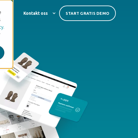
e
nser
Kontakt oss
START GRATIS DEMO
s
cy.
r