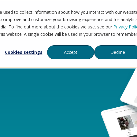
 used to collect information about how you interact with our websit
Flytt til Mystore
Tjenester
Priser
Refera
 to improve and customize your browsing experience and for analytic
edia. To find out more about the cookies we use, see our
Privacy Poli
this website. A single cookie will be used in your browser to remembe
som vokser
Cookies settings
Accept
Decline