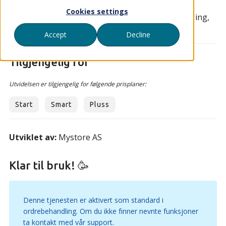
deler av en ordre.
Cookies settings
Du kan til og med trekke fra gebyrer ved kreditering,
f.eks portokostnad eller skade 💪
Accept
Decline
Tilgjengelig for
Utvidelsen er tilgjengelig for følgende prisplaner:
Start
Smart
Pluss
Utviklet av:
Mystore AS
Klar til bruk! 🥳
Denne tjenesten er aktivert som standard i
ordrebehandling. Om du ikke finner nevnte funksjoner
ta kontakt med vår support.