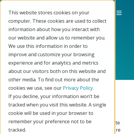
This website stores cookies on your
computer. These cookies are used to collect
information about how you interact with
our website and allow us to remember you.
Utvidelse
We use this information in order to
Dellevering &
improve and customize your browsing
delkreditering
experience and for analytics and metrics
about our visitors both on this website and
other media. To find out more about the
cookies we use, see our
Privacy Policy.
Gratis!
If you decline, your information won’t be
tracked when you visit this website. A single
cookie will be used in your browser to
Dellevering & delkreditering
remember your preference not to be
Appen “Dellevering & delkreditering” lar deg splitte
ordrer, levere varene i flere omganger og kreditere
tracked.