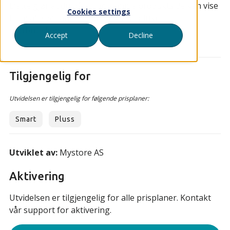
Dette gjør at du på en og samme produktside kan vise
Cookies settings
frem alle variantene du har av produktet i
nettbutikken.
Accept
Decline
Tilgjengelig for
Utvidelsen er tilgjengelig for følgende prisplaner:
Smart
Pluss
Utviklet av:
Mystore AS
Aktivering
Utvidelsen er tilgjengelig for alle prisplaner. Kontakt
vår support for aktivering.