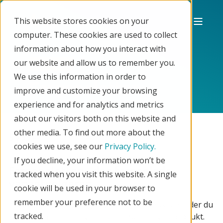
This website stores cookies on your
computer. These cookies are used to collect
information about how you interact with
our website and allow us to remember you.
Utvidelse
We use this information in order to
Fargepaletten
improve and customize your browsing
experience and for analytics and metrics
about our visitors both on this website and
other media. To find out more about the
5 799,-
cookies we use, see our
Privacy Policy.
If you decline, your information won’t be
Fargepaletten - den fargeglade
tracked when you visit this website. A single
variantvelgeren
cookie will be used in your browser to
remember your preference not to be
I utvidelsen kan du lage avanserte produktsider der du
tracked.
kobler sammen alle variantene du har av et produkt.