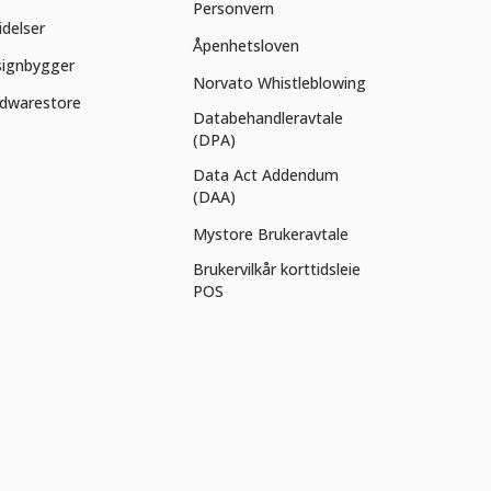
Personvern
idelser
Åpenhetsloven
ignbygger
Norvato Whistleblowing
dwarestore
Databehandleravtale
(DPA)
Data Act Addendum
(DAA)
Mystore Brukeravtale
Brukervilkår korttidsleie
POS