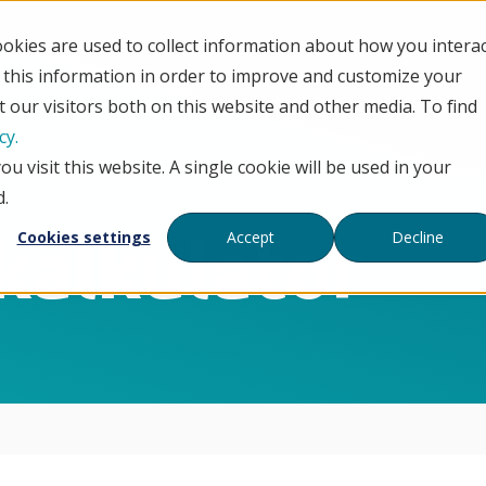
okies are used to collect information about how you intera
Flytt til Mystore
Tjenester
Priser
Refera
this information in order to improve and customize your
 our visitors both on this website and other media. To find
cy.
u visit this website. A single cookie will be used in your
d.
alkulator
Cookies settings
Accept
Decline