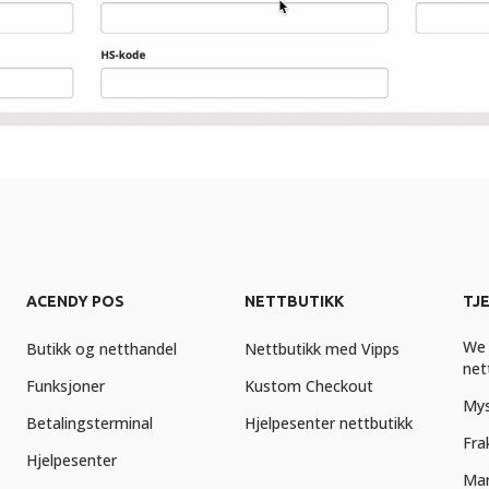
ACENDY POS
NETTBUTIKK
TJ
We 
Butikk og netthandel
Nettbutikk med Vipps
net
Funksjoner
Kustom Checkout
Mys
Betalingsterminal
Hjelpesenter nettbutikk
Fra
Hjelpesenter
Mar