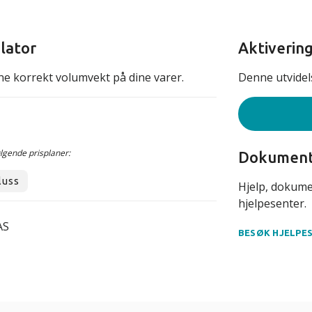
lator
Aktiverin
ne korrekt volumvekt på dine varer.
Denne utvidels
ølgende prisplaner:
Dokument
luss
Hjelp, dokume
hjelpesenter.
AS
BESØK HJELPE